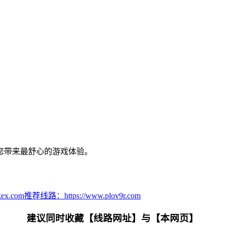
您带来最舒心的游戏体验。
kex.com
推荐线路：
https://www.plov9r.com
建议同时收藏【线路网址】与【本网页】