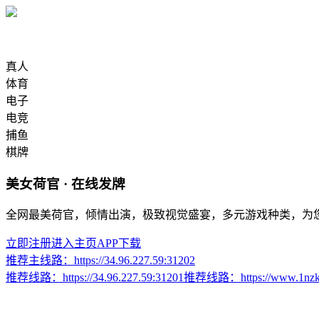
真人
体育
电子
电竞
捕鱼
棋牌
美女荷官 · 在线发牌
全网最美荷官，倾情出演，极致视觉盛宴，多元游戏种类，为
立即注册
进入主页
APP下载
推荐主线路：
https://34.96.227.59:31202
推荐线路：
https://34.96.227.59:31201
推荐线路：
https://www.1nz