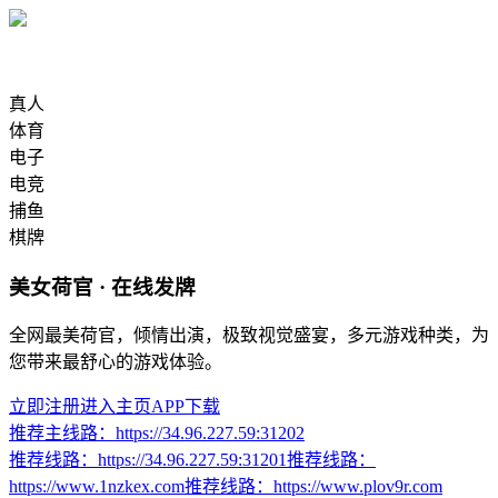
真人
体育
电子
电竞
捕鱼
棋牌
美女荷官 · 在线发牌
全网最美荷官，倾情出演，极致视觉盛宴，多元游戏种类，为
您带来最舒心的游戏体验。
立即注册
进入主页
APP下载
推荐主线路：
https://34.96.227.59:31202
推荐线路：
https://34.96.227.59:31201
推荐线路：
https://www.1nzkex.com
推荐线路：
https://www.plov9r.com