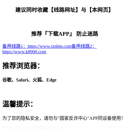
建议同时收藏【线路网址】与【本网页】
推荐『下载APP』 防止迷路
备用线路
1
：
https://www.rznbm.com
备用线路
2
：
https://www.k8900.com
推荐浏览器：
谷歌、Safari、火狐、Edge
温馨提示：
为了您的隐私安全，请勿与"国家反诈中心"APP同设备使用！