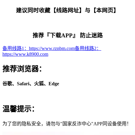
建议同时收藏【线路网址】与【本网页】
推荐『下载APP』 防止迷路
备用线路
1
：
https://www.rznbm.com
备用线路
2
：
https://www.k8900.com
推荐浏览器：
谷歌、Safari、火狐、Edge
温馨提示：
为了您的隐私安全，请勿与"国家反诈中心"APP同设备使用！