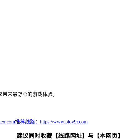
您带来最舒心的游戏体验。
kex.com
推荐线路：
https://www.plov9r.com
建议同时收藏【线路网址】与【本网页】